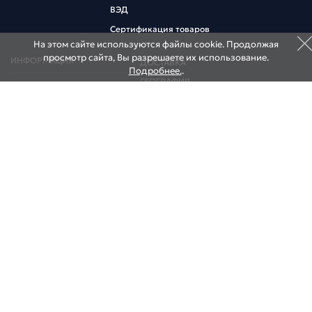
ВЭД
Сертификация товаров
На этом сайте используются файлы cookie. Продолжая
просмотр сайта, Вы разрешаете их использование.
ИНФОРМАЦИЯ
ДОСТАВКА
Подробнее.
.
ГЕОГРАФИЯ
Коммерческий курс
Информация участнику ВЭД
НОВОСТИ
Договор оферта
КОНТАКТЫ
НАШИ СКЛАДЫ
НАШИ ОФИСЫ
195027, Россия, Санкт-Петербург,
ул. Миронова, д. 9
Тел.:
+7 (812) 640-0001
E-mail:
info@globalpost.ru
Estonia, Sillamae, Estonia 40231 Sillamae