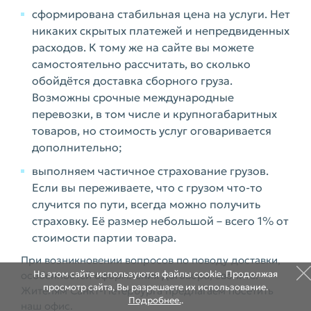
сформирована стабильная цена на услуги. Нет
никаких скрытых платежей и непредвиденных
расходов. К тому же на сайте вы можете
самостоятельно рассчитать, во сколько
обойдётся доставка сборного груза.
Возможны срочные международные
перевозки, в том числе и крупногабаритных
товаров, но стоимость услуг оговаривается
дополнительно;
выполняем частичное страхование грузов.
Если вы переживаете, что с грузом что-то
случится по пути, всегда можно получить
страховку. Её размер небольшой – всего 1% от
стоимости партии товара.
При возникновении вопросов по поводу доставки,
На этом сайте используются файлы cookie. Продолжая
особенностей оформления договора, звоните.
просмотр сайта, Вы разрешаете их использование.
Жителям Санкт-Петербурга предлагаем посетить
Подробнее.
.
наш офис.