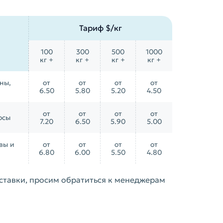
Тариф $/кг
100
300
500
1000
кг +
кг +
кг +
кг +
ны,
от
от
от
от
6.50
5.80
5.20
4.50
от
от
от
от
осы
7.20
6.50
5.90
5.00
вы и
от
от
от
от
6.80
6.00
5.50
4.80
оставки, просим обратиться к менеджерам