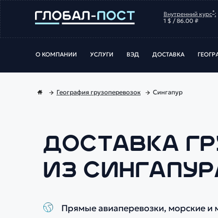
*
Внутренний курс
:
1 $ / 86.00 ₽
О КОМПАНИИ
УСЛУГИ
ВЭД
ДОСТАВКА
ГЕОГР
География грузоперевозок
Сингапур
ДОСТАВКА Г
ИЗ СИНГАПУР
Прямые авиаперевозки, морские и