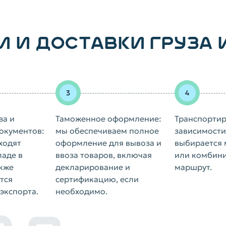
И И ДОСТАВКИ ГРУЗА 
за и
Таможенное оформление:
Транспортир
окументов:
мы обеспечиваем полное
зависимости 
ходят
оформление для вывоза и
выбирается 
ладе в
ввоза товаров, включая
или комбин
акже
декларирование и
маршрут.
тся
сертификацию, если
экспорта.
необходимо.