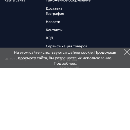
Карта сайта
Таможенное оформление
Доставка
География
Новости
Контакты
ВЭД
Сертификация товаров
На этом сайте используются файлы cookie. Продолжая
просмотр сайта, Вы разрешаете их использование.
ИНФОРМАЦИЯ
ДОСТАВКА
Подробнее.
.
ГЕОГРАФИЯ
Коммерческий курс
Информация участнику ВЭД
НОВОСТИ
Договор оферта
КОНТАКТЫ
НАШИ СКЛАДЫ
НАШИ ОФИСЫ
195027, Россия, Санкт-Петербург,
ул. Миронова, д. 9
Тел.:
+7 (812) 640-0001