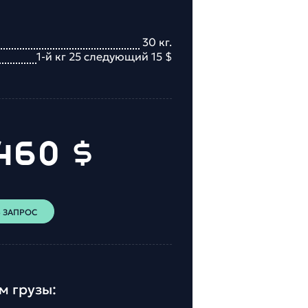
30
кг.
1-й кг 25 следующий 15
$
460
$
 ЗАПРОС
м грузы: