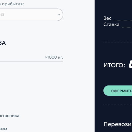
 прибытия:
ия
Вес
Ставка
ЗА
>1000 кг.
ИТОГО:
ОФОРМИТЬ
ктроника
Перевози
изм