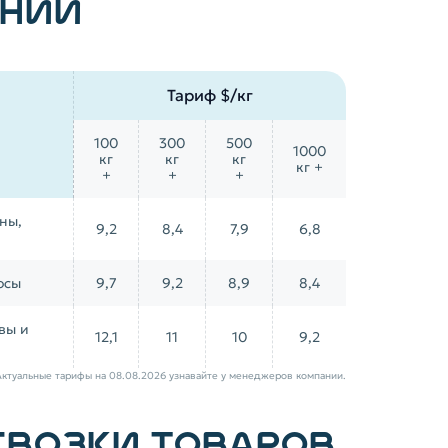
АНИИ
Тариф $/кг
100
300
500
1000
кг
кг
кг
кг +
+
+
+
ны,
9,2
8,4
7,9
6,8
осы
9,7
9,2
8,9
8,4
вы и
12,1
11
10
9,2
Актуальные тарифы на 08.08.2026 узнавайте у менеджеров компании.
ЕВОЗКИ ТОВАРОВ