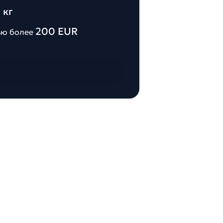
 кг
200 EUR
ью более