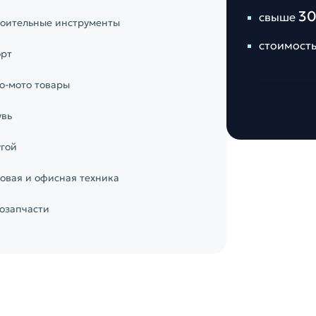
30
свыше
оительные инструменты
стоимост
рт
о-мото товары
вь
гой
овая и офисная техника
озапчасти