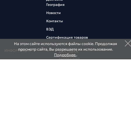
География
Новости
Контакты
ВЭД
Сертификация товаров
На этом сайте используются файлы cookie. Продолжая
просмотр сайта, Вы разрешаете их использование.
ИНФОРМАЦИЯ
ДОСТАВКА
Подробнее.
.
ГЕОГРАФИЯ
Коммерческий курс
Информация участнику ВЭД
НОВОСТИ
Договор оферта
КОНТАКТЫ
НАШИ СКЛАДЫ
НАШИ ОФИСЫ
195027, Россия, Санкт-Петербург,
ул. Миронова, д. 9
Тел.:
+7 (812) 640-0001
E-mail:
info@globalpost.ru