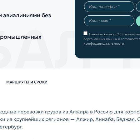
и авиалиниями без
Нажимая кнопку «Отправить», вы
 промышленных
персональных данных и соглашаетес
конфиденциальности
МАРШРУТЫ И СРОКИ
одные перевозки грузов из Алжира в Россию для корп
и из крупнейших регионов — Алжир, Аннаба, Беджая, 
етербург.