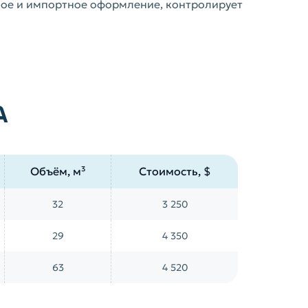
ное и импортное оформление, контролирует
А
Объём, м³
Стоимость, $
32
3 250
29
4 350
63
4 520