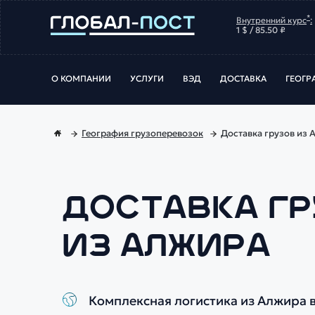
*
Внутренний курс
:
1 $ / 85.50 ₽
О КОМПАНИИ
УСЛУГИ
ВЭД
ДОСТАВКА
ГЕОГР
География грузоперевозок
Доставка грузов из 
ДОСТАВКА Г
ИЗ АЛЖИРА
Комплексная логистика из Алжира 