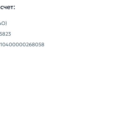
счет:
АО)
5823
2810400000268058