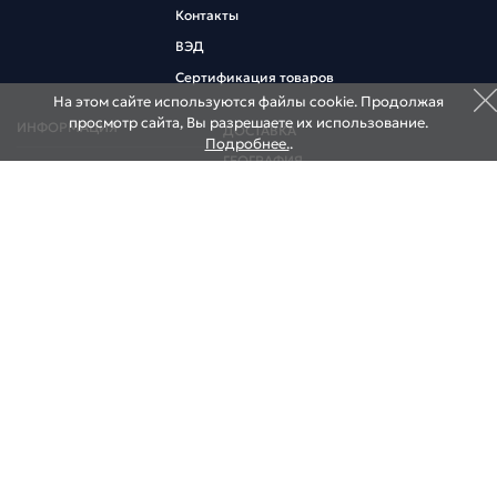
Контакты
ВЭД
Сертификация товаров
На этом сайте используются файлы cookie. Продолжая
просмотр сайта, Вы разрешаете их использование.
ИНФОРМАЦИЯ
ДОСТАВКА
Подробнее.
.
ГЕОГРАФИЯ
Коммерческий курс
Информация участнику ВЭД
НОВОСТИ
Договор оферта
КОНТАКТЫ
НАШИ СКЛАДЫ
НАШИ ОФИСЫ
195027, Россия, Санкт-Петербург,
ул. Миронова, д. 9
Тел.:
+7 (812) 640-0001
E-mail:
info@globalpost.ru