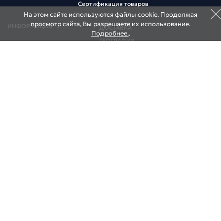
Сертификация товаров
На этом сайте используются файлы cookie. Продолжая
просмотр сайта, Вы разрешаете их использование.
ИНФОРМАЦИЯ
ДОСТАВКА
Подробнее.
.
ГЕОГРАФИЯ
Коммерческий курс
Информация участнику ВЭД
НОВОСТИ
Договор оферта
КОНТАКТЫ
НАШИ СКЛАДЫ
НАШИ ОФИСЫ
195027, Россия, Санкт-Петербург,
ул. Миронова, д. 9
Тел.:
+7 (812) 640-0001
E-mail:
info@globalpost.ru
Estonia, Sillamae, Estonia 40231 Sillamae
Ida-Virumaa, Tolstoi 9
Тел.:
8 800 777 70 07