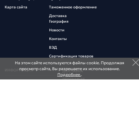
Карта сайта
Таможенное оформление
Доставка
География
Новости
Контакты
ВЭД
Сертификация товаров
На этом сайте используются файлы cookie. Продолжая
просмотр сайта, Вы разрешаете их использование.
ИНФОРМАЦИЯ
ДОСТАВКА
Подробнее.
.
ГЕОГРАФИЯ
Коммерческий курс
Информация участнику ВЭД
НОВОСТИ
Договор оферта
КОНТАКТЫ
НАШИ СКЛАДЫ
НАШИ ОФИСЫ
195027, Россия, Санкт-Петербург,
ул. Миронова, д. 9