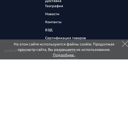
Доставка
География
Новости
Контакты
ВЭД
Сертификация товаров
На этом сайте используются файлы cookie. Продолжая
просмотр сайта, Вы разрешаете их использование.
ИНФОРМАЦИЯ
ДОСТАВКА
Подробнее.
.
ГЕОГРАФИЯ
Коммерческий курс
Информация участнику ВЭД
НОВОСТИ
Договор оферта
КОНТАКТЫ
НАШИ СКЛАДЫ
НАШИ ОФИСЫ
195027, Россия, Санкт-Петербург,
ул. Миронова, д. 9
Тел.:
+7 (812) 640-0001